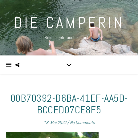
DIE CAMPERIN
Reisen geht auch einfach …
00B70392-D6BA-41EF-AA5D-
BCCED07CE8F5
18. Mai 2022
/
No Comments