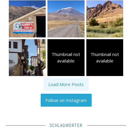
Thumbnail not
Thumbnail not
available
available
Load More Posts
Follow on Instagram
SCHLAGWÖRTER