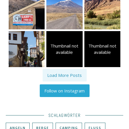
Thumbnail not
Thumbnail not
available
available
Load More Posts
Follow on Instagram
SCHLAGWÖRTER
ANGELN
BERGE
CAMPING
FLUSS