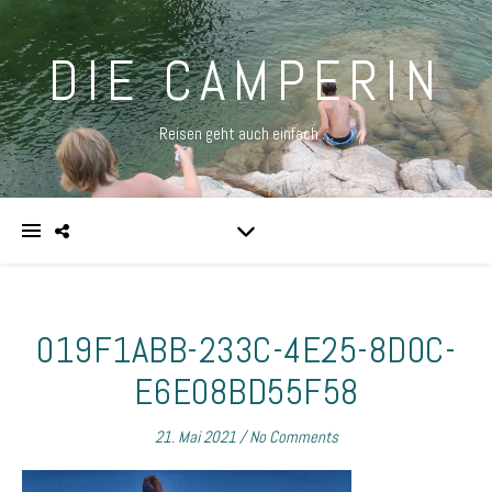
DIE CAMPERIN
Reisen geht auch einfach …
019F1ABB-233C-4E25-8D0C-
E6E08BD55F58
21. Mai 2021
/
No Comments