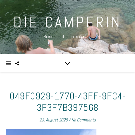
DIE CAMPERIN
Reisen geht auch einfach …
049F0929-1770-43FF-9FC4-
3F3F7B397568
23. August 2020
/
No Comments