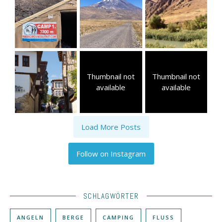
Thumbnail not
Thumbnail not
available
available
Load More Posts
Follow on Instagram
SCHLAGWÖRTER
ANGELN
BERGE
CAMPING
FLUSS