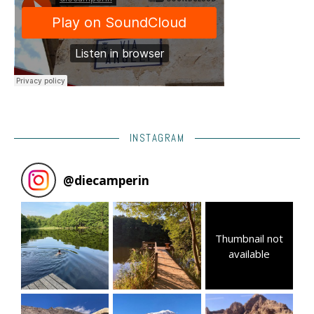
INSTAGRAM
@
diecamperin
Thumbnail not
available