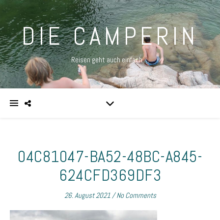
DIE CAMPERIN
Reisen geht auch einfach …
04C81047-BA52-48BC-A845-
624CFD369DF3
26. August 2021
/
No Comments