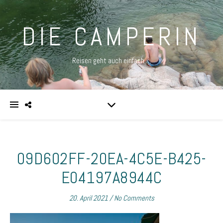
DIE CAMPERIN
Reisen geht auch einfach …
09D602FF-20EA-4C5E-B425-
E04197A8944C
20. April 2021
/
No Comments