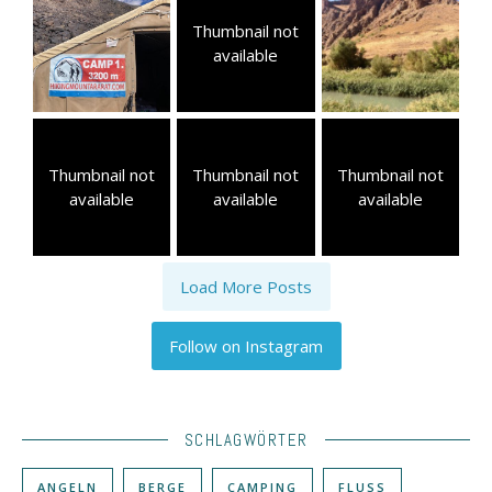
Thumbnail not
available
Thumbnail not
Thumbnail not
Thumbnail not
available
available
available
Load More Posts
Follow on Instagram
SCHLAGWÖRTER
ANGELN
BERGE
CAMPING
FLUSS