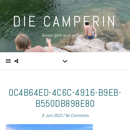
DIE CAMPERIN
Reisen geht auch einfach …
0C4B64ED-4C6C-4916-B9EB-
B550DB898E80
9. Juni 2022
/
No Comments