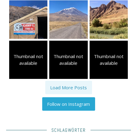
Thumbnail not
Thumbnail not
Thumbnail not
available
available
available
Load More Posts
Follow on Instagram
SCHLAGWÖRTER