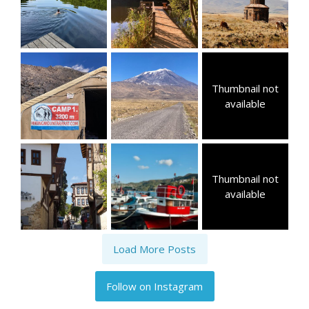
Thumbnail not
available
Thumbnail not
available
Load More Posts
Follow on Instagram