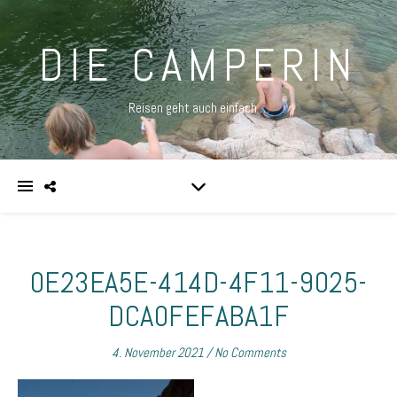
DIE CAMPERIN
Reisen geht auch einfach …
0E23EA5E-414D-4F11-9025-
DCA0FEFABA1F
4. November 2021
/
No Comments