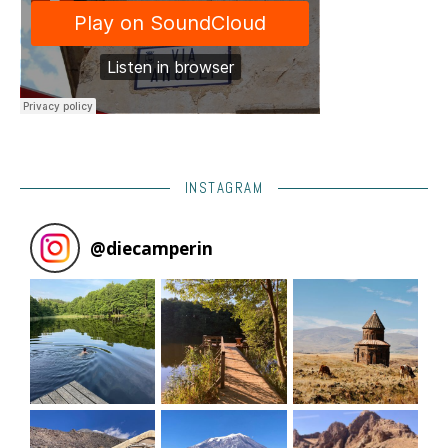
INSTAGRAM
@
diecamperin