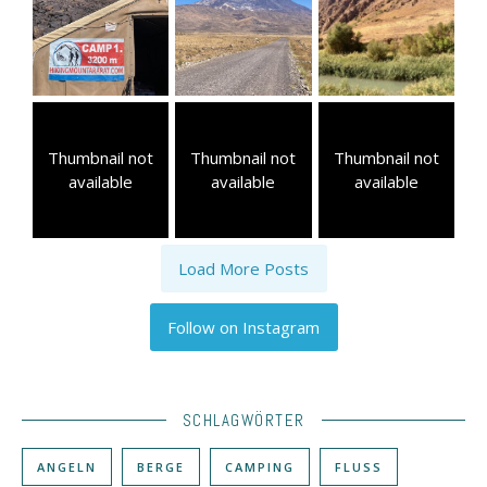
Thumbnail not
Thumbnail not
Thumbnail not
available
available
available
Load More Posts
Follow on Instagram
SCHLAGWÖRTER
ANGELN
BERGE
CAMPING
FLUSS