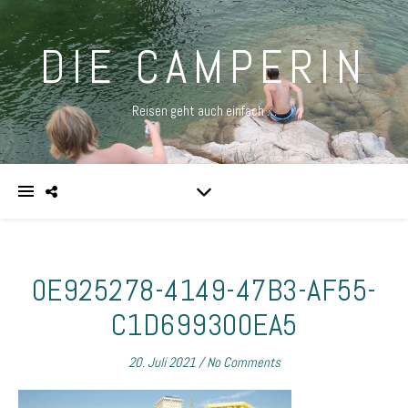
DIE CAMPERIN
Reisen geht auch einfach …
0E925278-4149-47B3-AF55-
C1D699300EA5
20. Juli 2021
/
No Comments