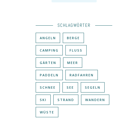
SCHLAGWÖRTER
ANGELN
BERGE
CAMPING
FLUSS
GÄRTEN
MEER
PADDELN
RADFAHREN
SCHNEE
SEE
SEGELN
SKI
STRAND
WANDERN
WÜSTE