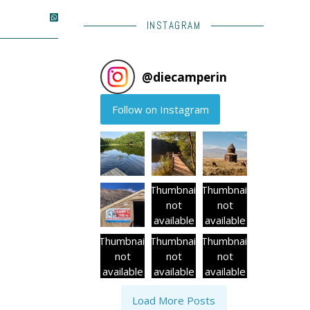
INSTAGRAM
@
diecamperin
Follow on Instagram
Thumbnail
Thumbnail
not
not
available
available
Thumbnail
Thumbnail
Thumbnail
not
not
not
available
available
available
Load More Posts