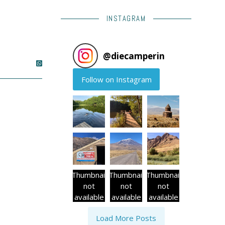
INSTAGRAM
@
diecamperin
Follow on Instagram
Thumbnail
Thumbnail
Thumbnail
not
not
not
available
available
available
Load More Posts