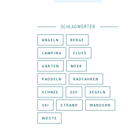
SCHLAGWÖRTER
ANGELN
BERGE
CAMPING
FLUSS
GÄRTEN
MEER
PADDELN
RADFAHREN
SCHNEE
SEE
SEGELN
SKI
STRAND
WANDERN
WÜSTE