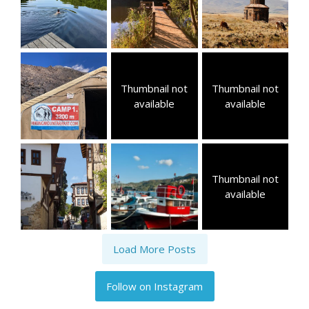
Thumbnail not
Thumbnail not
available
available
Thumbnail not
available
Load More Posts
Follow on Instagram