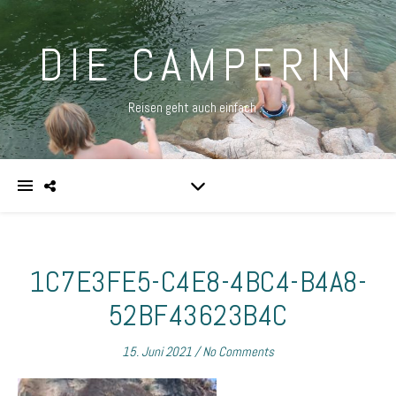
DIE CAMPERIN
Reisen geht auch einfach …
1C7E3FE5-C4E8-4BC4-B4A8-
52BF43623B4C
15. Juni 2021
/
No Comments