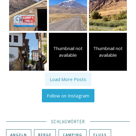
Thumbnail not
Thumbnail not
available
available
Load More Posts
Follow on Instagram
SCHLAGWÖRTER
ANGELN
BERGE
CAMPING
FLUSS