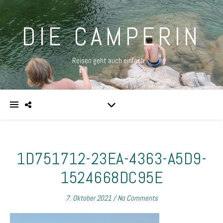
DIE CAMPERIN
Reisen geht auch einfach …
1D751712-23EA-4363-A5D9-
1524668DC95E
7. Oktober 2021
/
No Comments