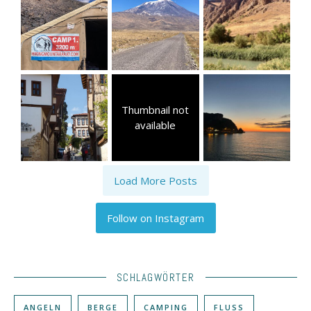
Thumbnail not
available
Load More Posts
Follow on Instagram
SCHLAGWÖRTER
ANGELN
BERGE
CAMPING
FLUSS