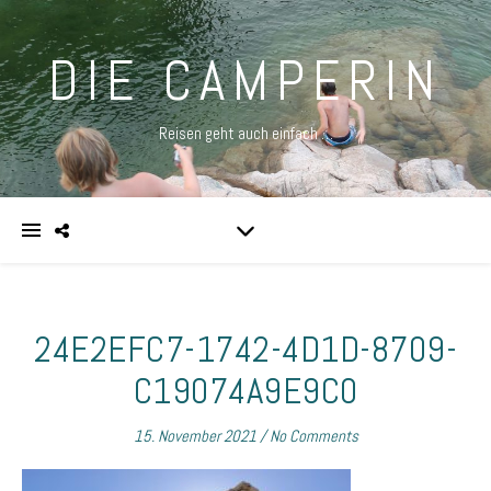
DIE CAMPERIN
Reisen geht auch einfach …
24E2EFC7-1742-4D1D-8709-
C19074A9E9C0
15. November 2021
/
No Comments