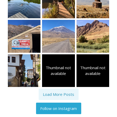
Thumbnail not
Thumbnail not
available
available
Load More Posts
Follow on Instagram