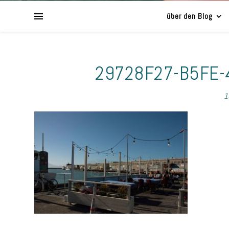
über den Blog
29728F27-B5FE
1