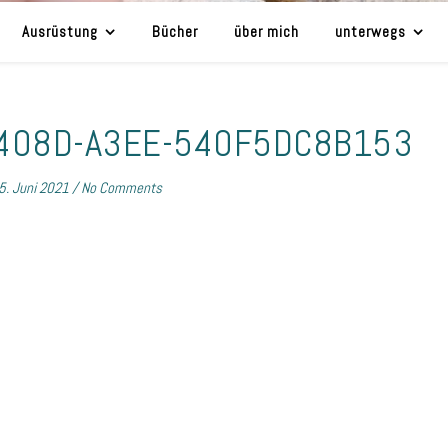
Ausrüstung
Bücher
über mich
unterwegs
-408D-A3EE-540F5DC8B153
5. Juni 2021
/
No Comments