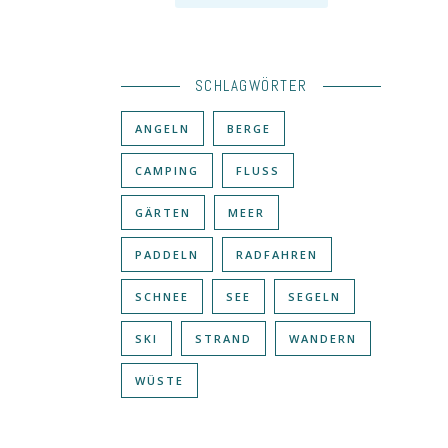
SCHLAGWÖRTER
ANGELN
BERGE
CAMPING
FLUSS
GÄRTEN
MEER
PADDELN
RADFAHREN
SCHNEE
SEE
SEGELN
SKI
STRAND
WANDERN
WÜSTE