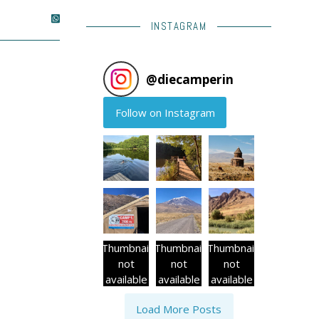
INSTAGRAM
@
diecamperin
Follow on Instagram
Thumbnail
Thumbnail
Thumbnail
not
not
not
available
available
available
Load More Posts