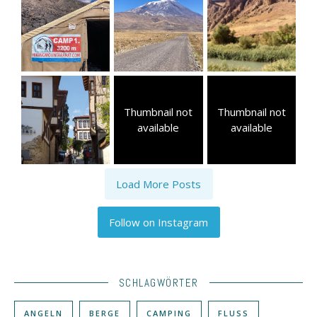
Thumbnail not
Thumbnail not
available
available
Load More Posts
Follow on Instagram
SCHLAGWÖRTER
ANGELN
BERGE
CAMPING
FLUSS