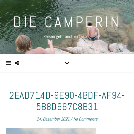
DIE CAMPERIN
Reisen geht auch einfach …
2EAD714D-9E90-4BDF-AF94-
5B8D667C8B31
24. Dezember 2021
/
No Comments