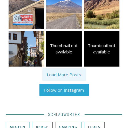
Thumbnail not
Thumbnail not
available
available
Load More Posts
Follow on Instagram
SCHLAGWÖRTER
ANGELN
BERGE
CAMPING
FLUSS