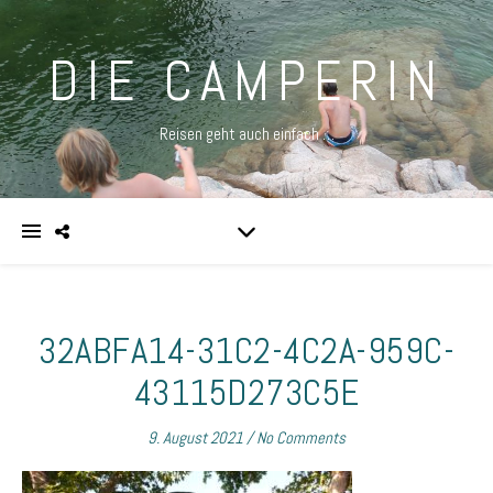
DIE CAMPERIN
Reisen geht auch einfach …
32ABFA14-31C2-4C2A-959C-
43115D273C5E
9. August 2021
/
No Comments