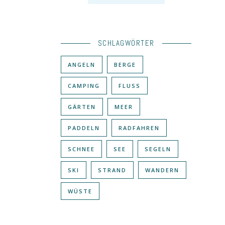
SCHLAGWÖRTER
ANGELN
BERGE
CAMPING
FLUSS
GÄRTEN
MEER
PADDELN
RADFAHREN
SCHNEE
SEE
SEGELN
SKI
STRAND
WANDERN
WÜSTE