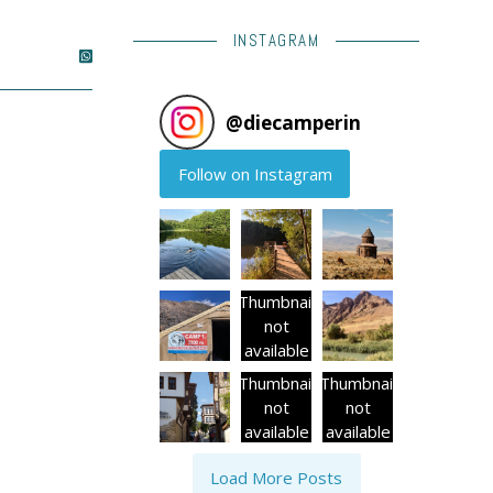
INSTAGRAM
@
diecamperin
Follow on Instagram
Thumbnail
not
available
Thumbnail
Thumbnail
not
not
available
available
Load More Posts