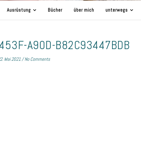
Ausrüstung
Bücher
über mich
unterwegs
-453F-A90D-B82C93447BDB
2. Mai 2021
/
No Comments