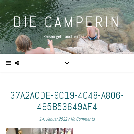
DIE CAMPERIN
Reisen geht auch einfach …
37A2ACDE-9C19-4C48-A806-
495B53649AF4
14. Januar 2022
/
No Comments