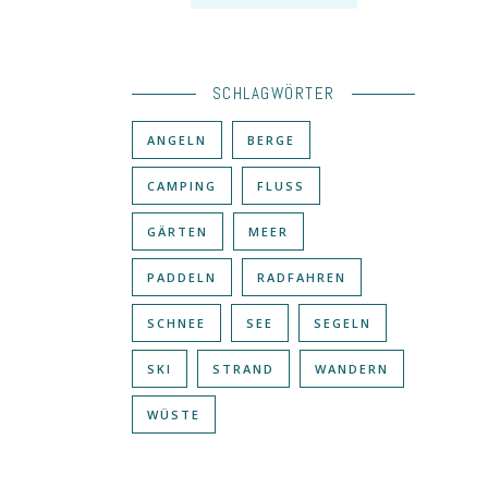
SCHLAGWÖRTER
ANGELN
BERGE
CAMPING
FLUSS
GÄRTEN
MEER
PADDELN
RADFAHREN
SCHNEE
SEE
SEGELN
SKI
STRAND
WANDERN
WÜSTE