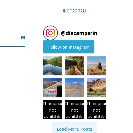
INSTAGRAM
@
diecamperin
Follow on Instagram
Thumbnail
Thumbnail
Thumbnail
not
not
not
available
available
available
Load More Posts