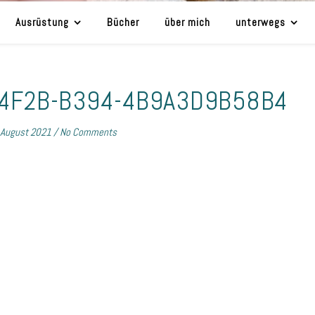
Ausrüstung
Bücher
über mich
unterwegs
-4F2B-B394-4B9A3D9B58B4
 August 2021
/
No Comments