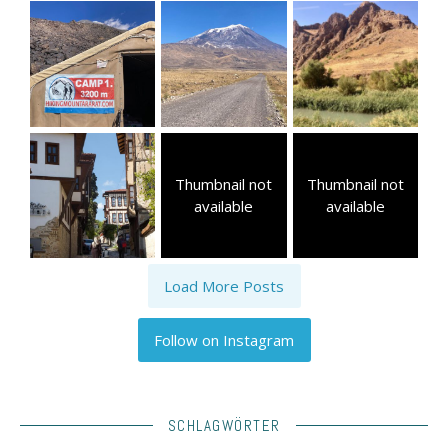
Thumbnail not
Thumbnail not
available
available
Load More Posts
Follow on Instagram
SCHLAGWÖRTER