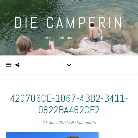
DIE CAMPERIN
Reisen geht auch einfach …
420706CE-1067-4BB2-B411-
0822BA462CF2
31. März 2022
/
No Comments