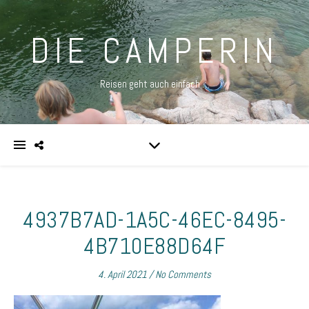
DIE CAMPERIN
Reisen geht auch einfach …
4937B7AD-1A5C-46EC-8495-
4B710E88D64F
4. April 2021
/
No Comments