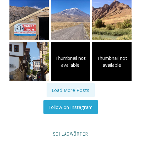
Thumbnail not
Thumbnail not
available
available
Load More Posts
Follow on Instagram
SCHLAGWÖRTER