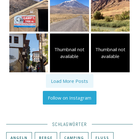
Thumbnail not
Thumbnail not
available
available
Load More Posts
Follow on Instagram
SCHLAGWÖRTER
ANGELN
BERGE
CAMPING
FLUSS