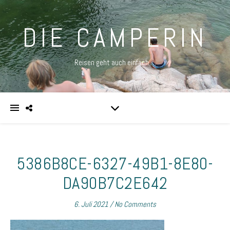
DIE CAMPERIN
Reisen geht auch einfach …
5386B8CE-6327-49B1-8E80-
DA90B7C2E642
6. Juli 2021
/
No Comments