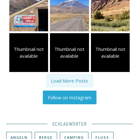
Thumbnail not
Thumbnail not
Thumbnail not
available
available
available
Load More Posts
Follow on Instagram
SCHLAGWÖRTER
ANGELN
BERGE
CAMPING
FLUSS