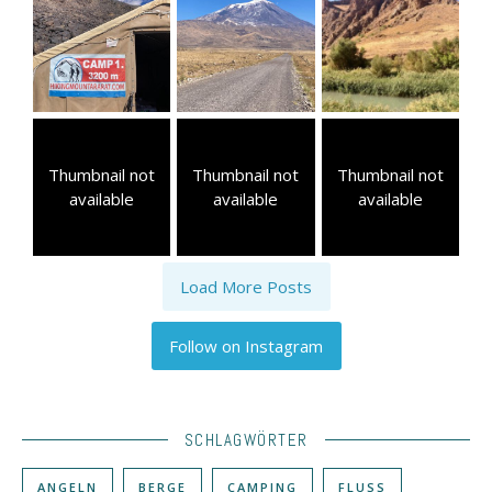
Thumbnail not
Thumbnail not
Thumbnail not
available
available
available
Load More Posts
Follow on Instagram
SCHLAGWÖRTER
ANGELN
BERGE
CAMPING
FLUSS