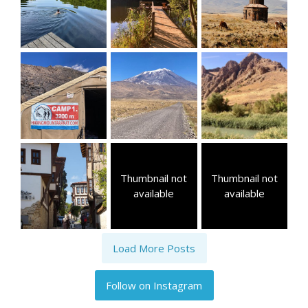
Thumbnail not
Thumbnail not
available
available
Load More Posts
Follow on Instagram