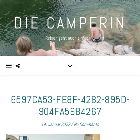
DIE CAMPERIN
Reisen geht auch einfach …
6597CA53-FE8F-4282-895D-
904FA59B4267
14. Januar 2022
/
No Comments