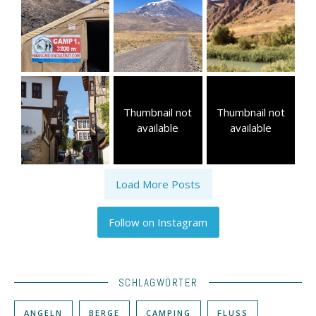
Thumbnail not
Thumbnail not
available
available
Load More Posts
Follow on Instagram
SCHLAGWÖRTER
ANGELN
BERGE
CAMPING
FLUSS