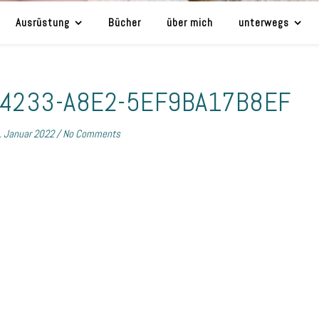
Ausrüstung
Bücher
über mich
unterwegs
-4233-A8E2-5EF9BA17B8EF
. Januar 2022
/
No Comments