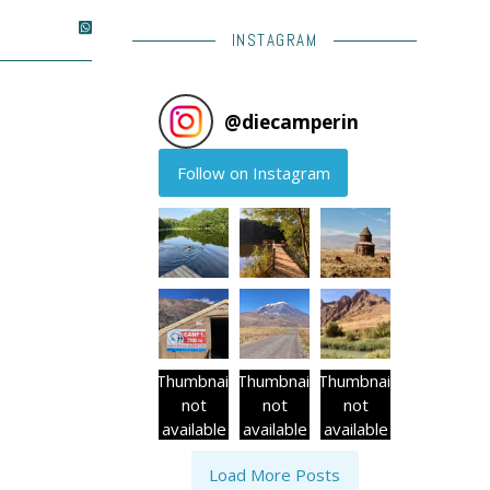
INSTAGRAM
@
diecamperin
Follow on Instagram
Thumbnail
Thumbnail
Thumbnail
not
not
not
available
available
available
Load More Posts