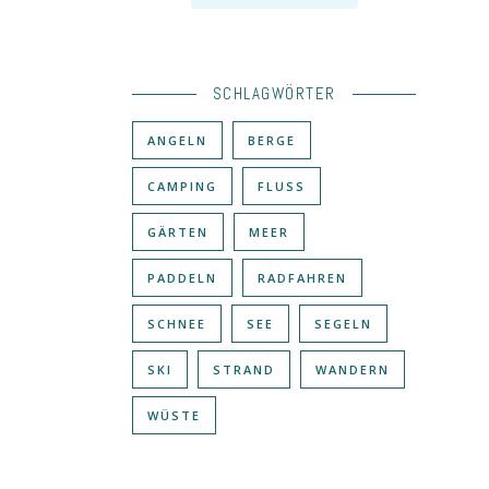
SCHLAGWÖRTER
ANGELN
BERGE
CAMPING
FLUSS
GÄRTEN
MEER
PADDELN
RADFAHREN
SCHNEE
SEE
SEGELN
SKI
STRAND
WANDERN
WÜSTE