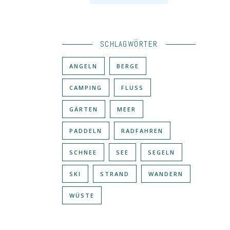
SCHLAGWÖRTER
ANGELN
BERGE
CAMPING
FLUSS
GÄRTEN
MEER
PADDELN
RADFAHREN
SCHNEE
SEE
SEGELN
SKI
STRAND
WANDERN
WÜSTE