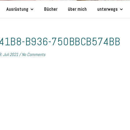
Ausrüstung
Bücher
über mich
unterwegs
-41B8-B936-750BBCB574BB
8. Juli 2021
/
No Comments