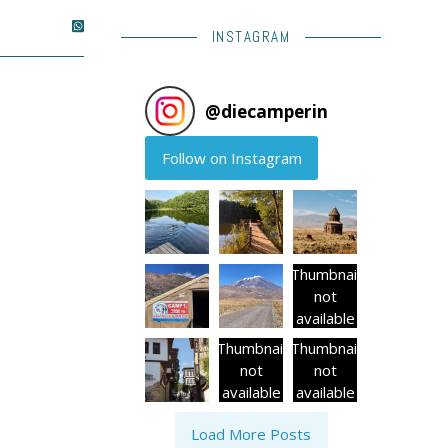
INSTAGRAM
@
diecamperin
Follow on Instagram
Thumbnail
not
available
Thumbnail
Thumbnail
not
not
available
available
Load More Posts