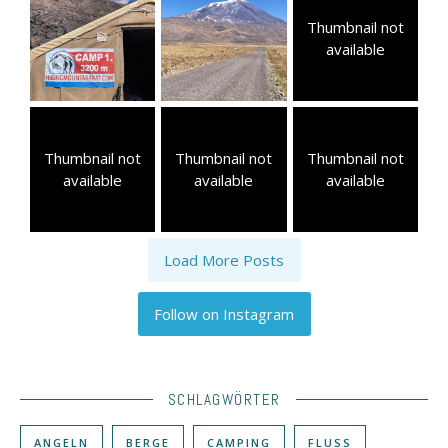
Thumbnail not
available
Thumbnail not
Thumbnail not
Thumbnail not
available
available
available
Load More Posts
Follow on Instagram
SCHLAGWÖRTER
ANGELN
BERGE
CAMPING
FLUSS