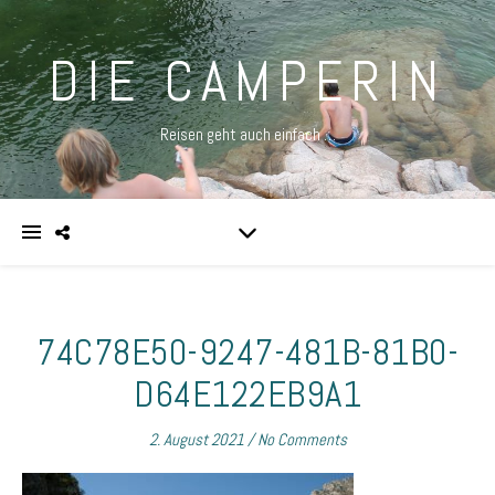
DIE CAMPERIN
Reisen geht auch einfach …
74C78E50-9247-481B-81B0-
D64E122EB9A1
2. August 2021
/
No Comments