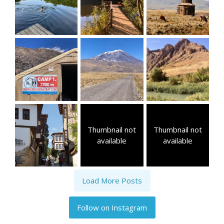
Thumbnail not
Thumbnail not
available
available
Load More Posts
Follow on Instagram