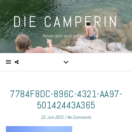
DIE CAMPERIN
Reisen geht auch einfach …
7784F8DC-896C-4321-AA97-
50142443A365
22. Juni 2021
/
No Comments