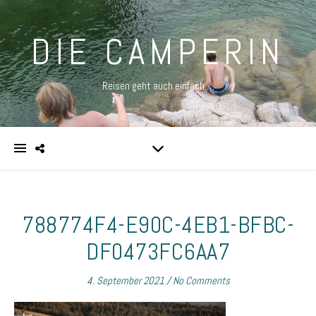
DIE CAMPERIN
Reisen geht auch einfach …
788774F4-E90C-4EB1-BFBC-
DF0473FC6AA7
4. September 2021
/
No Comments