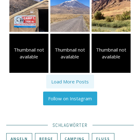
Thumbnail not
Thumbnail not
Thumbnail not
available
available
available
Load More Posts
Follow on Instagram
SCHLAGWÖRTER
ANGELN
BERGE
CAMPING
FLUSS