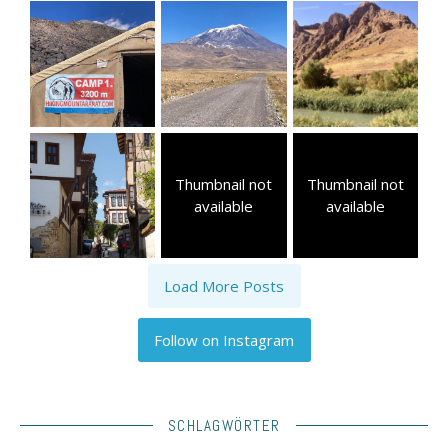
Thumbnail not
Thumbnail not
available
available
Load More Posts
Follow on Instagram
SCHLAGWÖRTER