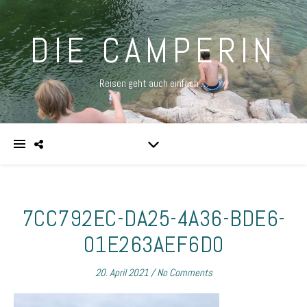
DIE CAMPERIN
Reisen geht auch einfach …
7CC792EC-DA25-4A36-BDE6-
01E263AEF6D0
20. April 2021
/
No Comments