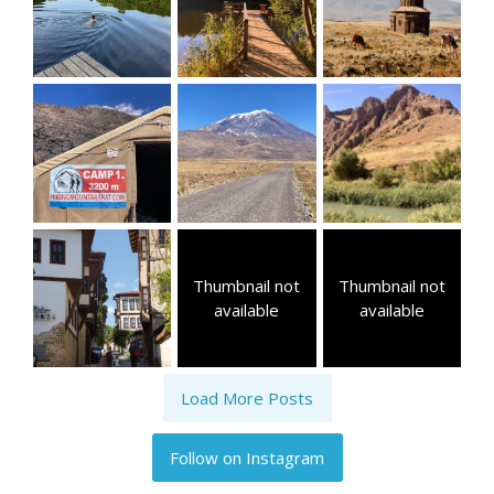
Thumbnail not
Thumbnail not
available
available
Load More Posts
Follow on Instagram