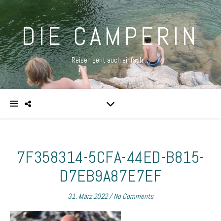
DIE CAMPERIN
Reisen geht auch einfach …
7F358314-5CFA-44ED-B815-
D7EB9A87E7EF
31. März 2022
/
No Comments