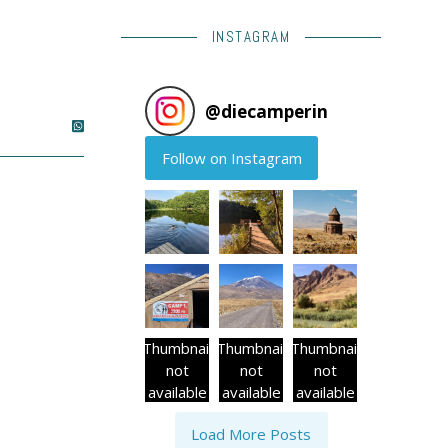
INSTAGRAM
@
diecamperin
Follow on Instagram
Thumbnail
Thumbnail
Thumbnail
not
not
not
available
available
available
Load More Posts