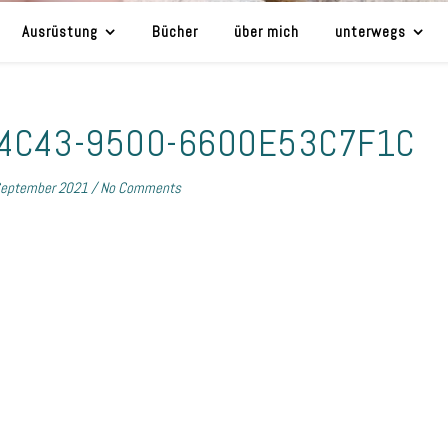
Ausrüstung
Bücher
über mich
unterwegs
-4C43-9500-6600E53C7F1C
September 2021
/
No Comments