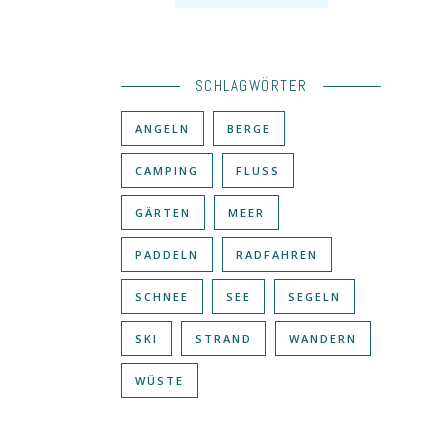
SCHLAGWÖRTER
ANGELN
BERGE
CAMPING
FLUSS
GÄRTEN
MEER
PADDELN
RADFAHREN
SCHNEE
SEE
SEGELN
SKI
STRAND
WANDERN
WÜSTE