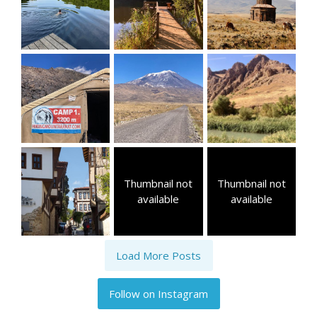
Thumbnail not
Thumbnail not
available
available
Load More Posts
Follow on Instagram