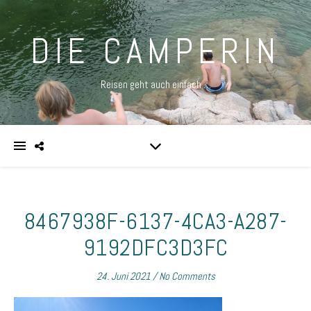
DIE CAMPERIN
Reisen geht auch einfach …
8467938F-6137-4CA3-A287-
9192DFC3D3FC
24. Juni 2021
/
No Comments