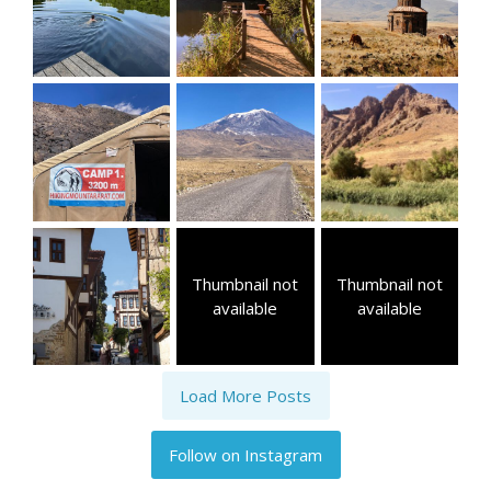
Thumbnail not
Thumbnail not
available
available
Load More Posts
Follow on Instagram