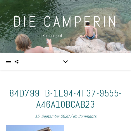
DIE CAMPERIN
Reisen geht auch einfach …
84D799FB-1E94-4F37-9555-
A46A10BCAB23
15. September 2020
/
No Comments