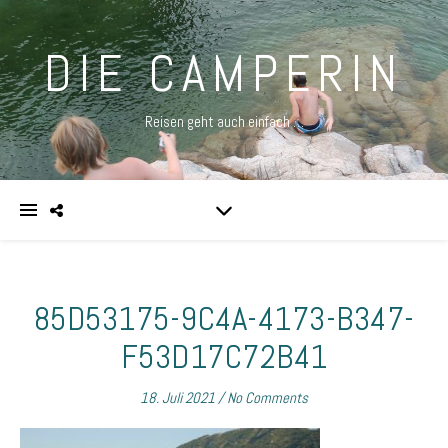
DIE CAMPERIN
Reisen geht auch einfach …
85D53175-9C4A-4173-B347-
F53D17C72B41
18. Juli 2021
/
No Comments