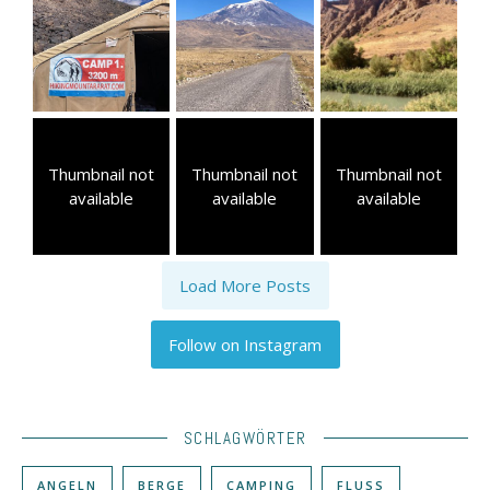
Thumbnail not
Thumbnail not
Thumbnail not
available
available
available
Load More Posts
Follow on Instagram
SCHLAGWÖRTER
ANGELN
BERGE
CAMPING
FLUSS