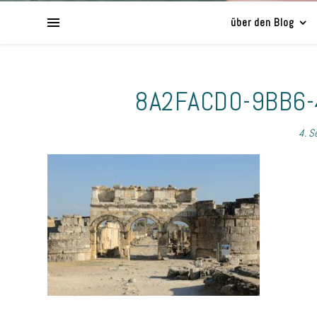
über den Blog
8A2FACD0-9BB6
4. S