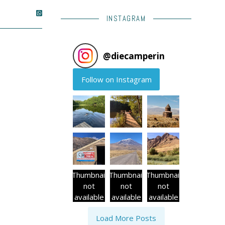
INSTAGRAM
@
diecamperin
Follow on Instagram
Thumbnail
Thumbnail
Thumbnail
not
not
not
available
available
available
Load More Posts