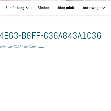
Ausrüstung
Bücher
über mich
unterwegs
-4E63-B8FF-636A843A1C36
eptember 2021
/
No Comments