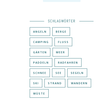
SCHLAGWÖRTER
ANGELN
BERGE
CAMPING
FLUSS
GÄRTEN
MEER
PADDELN
RADFAHREN
SCHNEE
SEE
SEGELN
SKI
STRAND
WANDERN
WÜSTE