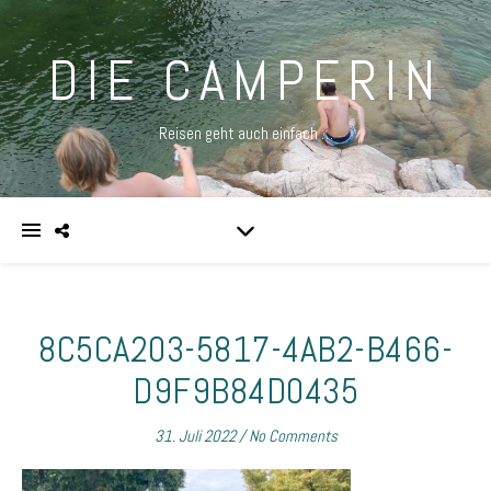
DIE CAMPERIN
Reisen geht auch einfach …
8C5CA203-5817-4AB2-B466-
D9F9B84D0435
31. Juli 2022
/
No Comments