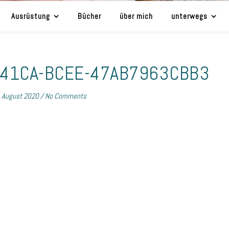
Ausrüstung
Bücher
über mich
unterwegs
-41CA-BCEE-47AB7963CBB3
. August 2020
/
No Comments