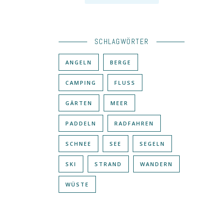
SCHLAGWÖRTER
ANGELN
BERGE
CAMPING
FLUSS
GÄRTEN
MEER
PADDELN
RADFAHREN
SCHNEE
SEE
SEGELN
SKI
STRAND
WANDERN
WÜSTE