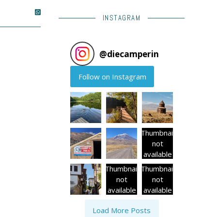
INSTAGRAM
@
diecamperin
Follow on Instagram
Thumbnail
not
available
Thumbnail
Thumbnail
not
not
available
available
Load More Posts