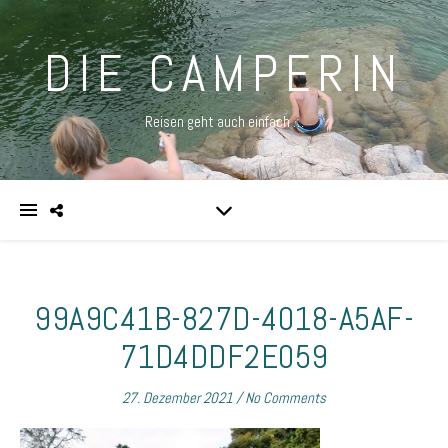
DIE CAMPERIN
Reisen geht auch einfach …
99A9C41B-827D-4018-A5AF-
71D4DDF2E059
27. Dezember 2021
/
No Comments