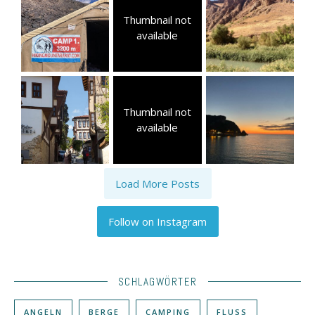
Thumbnail not
available
Thumbnail not
available
Load More Posts
Follow on Instagram
SCHLAGWÖRTER
ANGELN
BERGE
CAMPING
FLUSS