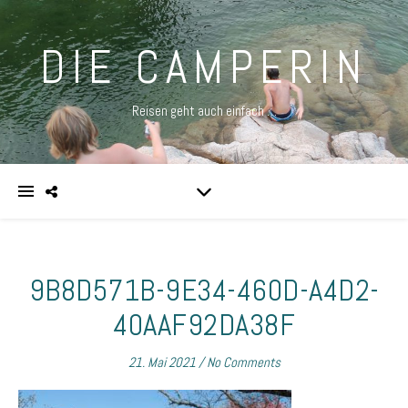
DIE CAMPERIN
Reisen geht auch einfach …
9B8D571B-9E34-460D-A4D2-
40AAF92DA38F
21. Mai 2021
/
No Comments