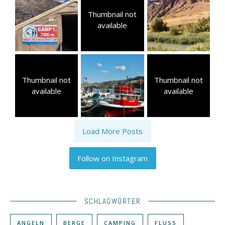
Thumbnail not
available
Thumbnail not
Thumbnail not
available
available
Load More Posts
Follow on Instagram
SCHLAGWÖRTER
ANGELN
BERGE
CAMPING
FLUSS