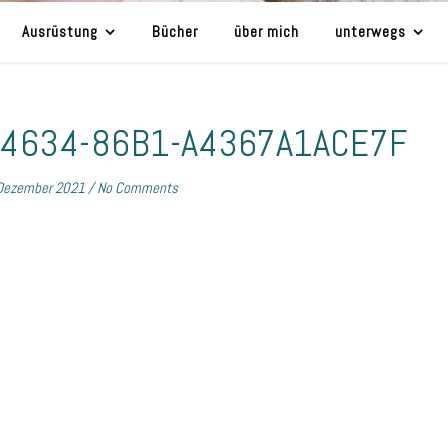
Ausrüstung
Bücher
über mich
unterwegs
-4634-86B1-A4367A1ACE7F
Dezember 2021
/
No Comments