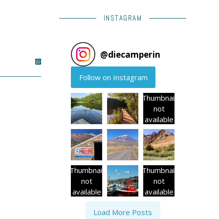
INSTAGRAM
@
diecamperin
Follow on Instagram
Thumbnail
not
available
Thumbnail
Thumbnail
not
not
available
available
Load More Posts