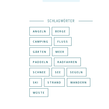
SCHLAGWÖRTER
ANGELN
BERGE
CAMPING
FLUSS
GÄRTEN
MEER
PADDELN
RADFAHREN
SCHNEE
SEE
SEGELN
SKI
STRAND
WANDERN
WÜSTE