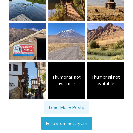
Thumbnail not
Thumbnail not
available
available
Load More Posts
Follow on Instagram