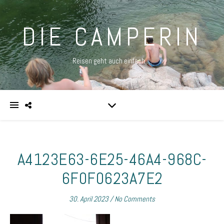
DIE CAMPERIN
Reisen geht auch einfach …
A4123E63-6E25-46A4-968C-
6F0F0623A7E2
30. April 2023
/
No Comments