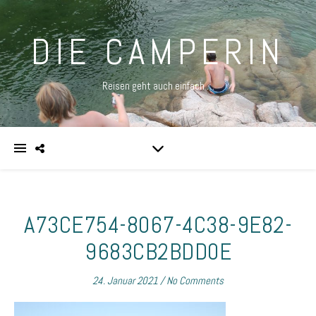
DIE CAMPERIN
Reisen geht auch einfach …
A73CE754-8067-4C38-9E82-
9683CB2BDD0E
24. Januar 2021
/
No Comments