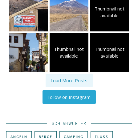
Thumbnail not
available
Thumbnail not
Thumbnail not
available
available
Load More Posts
Follow on Instagram
SCHLAGWÖRTER
ANGELN
BERGE
CAMPING
FLUSS