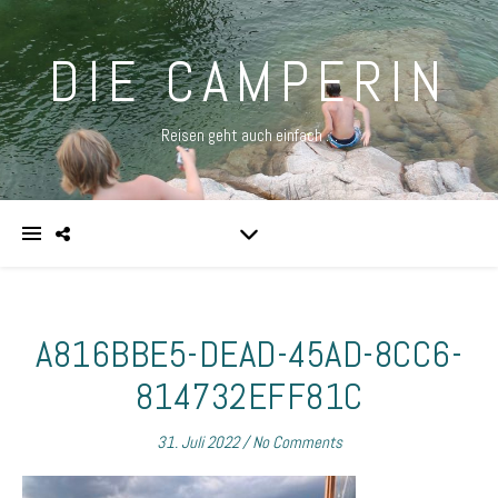
DIE CAMPERIN
Reisen geht auch einfach …
A816BBE5-DEAD-45AD-8CC6-
814732EFF81C
31. Juli 2022
/
No Comments