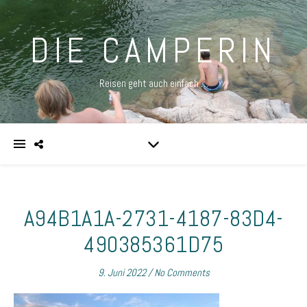
DIE CAMPERIN
Reisen geht auch einfach …
A94B1A1A-2731-4187-83D4-
490385361D75
9. Juni 2022
/
No Comments