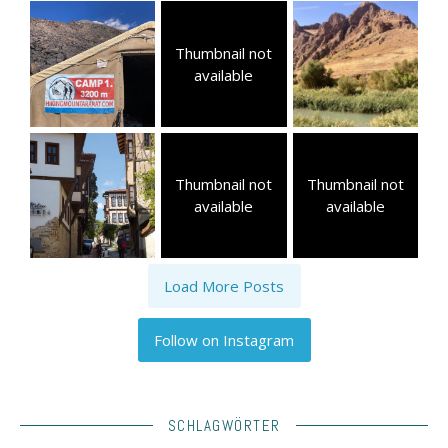
Thumbnail not
available
Thumbnail not
Thumbnail not
available
available
Load More Posts
Follow on Instagram
SCHLAGWÖRTER