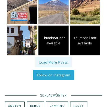
Thumbnail not
Thumbnail not
available
available
Load More Posts
Follow on Instagram
SCHLAGWÖRTER
ANGELN
BERGE
CAMPING
FLUSS