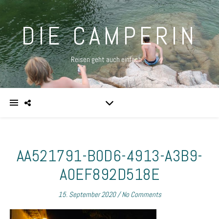
DIE CAMPERIN
Reisen geht auch einfach …
AA521791-B0D6-4913-A3B9-
A0EF892D518E
15. September 2020
/
No Comments